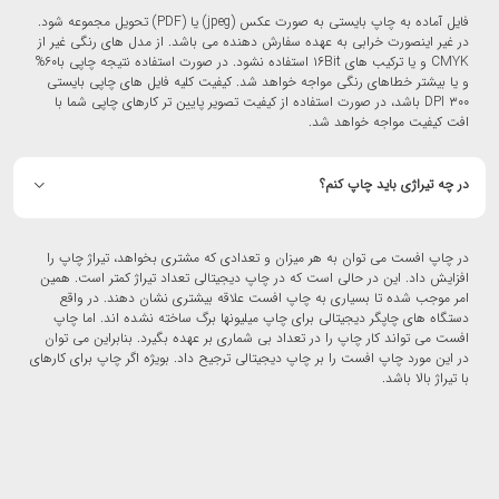
فایل آماده به چاپ بایستی به صورت عکس (jpeg) یا (PDF) تحویل مجموعه شود.
در غیر اینصورت خرابی به عهده سفارش دهنده می باشد. از مدل های رنگی غیر از
CMYK و یا ترکیب های ۱۶Bit استفاده نشود. در صورت استفاده نتیجه چاپی با۶۰%
و یا بیشتر خطاهای رنگی مواجه خواهد شد. کیفیت کلیه فایل های چاپی بایستی
۳۰۰ DPI باشد، در صورت استفاده از کیفیت تصویر پایین تر کارهای چاپی شما با
افت کیفیت مواجه خواهد شد.
در چه تیراژی باید چاپ کنم؟
در چاپ افست می توان به هر میزان و تعدادی که مشتری بخواهد، تیراژ چاپ را
افزایش داد. این در حالی است که در چاپ دیجیتالی تعداد تیراژ کمتر است. همین
امر موجب شده تا بسیاری به چاپ افست علاقه بیشتری نشان دهند. در واقع
دستگاه های چاپگر دیجیتالی برای چاپ میلیونها برگ ساخته نشده اند. اما چاپ
افست می تواند کار چاپ را در تعداد بی شماری بر عهده بگیرد. بنابراین می توان
در این مورد چاپ افست را بر چاپ دیجیتالی ترجیح داد. بویژه اگر چاپ برای کارهای
با تیراژ بالا باشد.