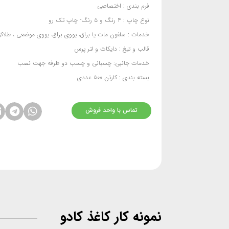
فرم بندی
: اختصاصی
نوع چاپ :
۴ رنگ و ۵ رنگ- چاپ تک رو
خدمات :
سلفون مات یا براق، یووی براق، یووی موضعی ، طلاک
قالب و تیغ :
دایکات و لتر پرس
خدمات جانبی:
چسبانی و چسب دو طرفه جهت نصب
بسته بندی :
کارتن ۵۰۰ عددی
تماس با واحد فروش
نمونه کار کاغذ کادو