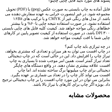
پسوند های مورد تایید فایل چاپی چاپنو؟
فایل آماده به چاپ بایستی به صورت عکس (jpeg) یا (PDF) تحویل
مجموعه شود. در غیر اینصورت خرابی به عهده سفارش دهنده می
باشد. از مدل های رنگی غیر از CMYK و یا ترکیب های ۱۶Bit
استفاده نشود. در صورت استفاده نتیجه چاپی با۶۰% و یا بیشتر
خطاهای رنگی مواجه خواهد شد. کیفیت کلیه فایل های چاپی بایستی
۳۰۰ DPI باشد، در صورت استفاده از کیفیت تصویر پایین تر کارهای
چاپی شما با افت کیفیت مواجه خواهد شد.
در چه تیراژی باید چاپ کنم؟
در چاپ افست می توان به هر میزان و تعدادی که مشتری بخواهد،
تیراژ چاپ را افزایش داد. این در حالی است که در چاپ دیجیتالی
تعداد تیراژ کمتر است. همین امر موجب شده تا بسیاری به چاپ
افست علاقه بیشتری نشان دهند. در واقع دستگاه های چاپگر
دیجیتالی برای چاپ میلیونها برگ ساخته نشده اند. اما چاپ
افست می تواند کار چاپ را در تعداد بی شماری بر عهده بگیرد.
بنابراین می توان در این مورد چاپ افست را بر چاپ دیجیتالی ترجیح
داد. بویژه اگر چاپ برای کارهای با تیراژ بالا باشد.
محصولات مشابه