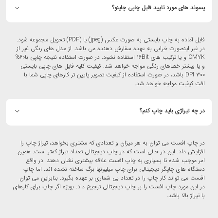
پسوند های مورد تایید فایل چاپی چاپنو؟
فایل آماده به چاپ بایستی به صورت عکس (jpeg) یا (PDF) تحویل مجموعه شود.
در غیر اینصورت خرابی به عهده سفارش دهنده می باشد. از مدل های رنگی غیر از
CMYK و یا ترکیب های ۱۶Bit استفاده نشود. در صورت استفاده نتیجه چاپی با۶۰%
و یا بیشتر خطاهای رنگی مواجه خواهد شد. کیفیت کلیه فایل های چاپی بایستی
۳۰۰ DPI باشد، در صورت استفاده از کیفیت تصویر پایین تر کارهای چاپی شما با
افت کیفیت مواجه خواهد شد.
در چه تیراژی باید چاپ کنم؟
در چاپ افست می توان به هر میزان و تعدادی که مشتری بخواهد، تیراژ چاپ را
افزایش داد. این در حالی است که در چاپ دیجیتالی تعداد تیراژ کمتر است. همین
امر موجب شده تا بسیاری به چاپ افست علاقه بیشتری نشان دهند. در واقع
دستگاه های چاپگر دیجیتالی برای چاپ میلیونها برگ ساخته نشده اند. اما چاپ
افست می تواند کار چاپ را در تعداد بی شماری بر عهده بگیرد. بنابراین می توان
در این مورد چاپ افست را بر چاپ دیجیتالی ترجیح داد. بویژه اگر چاپ برای کارهای
با تیراژ بالا باشد.