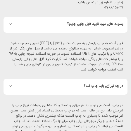
زمان با شماره زیر در تماس باشید.
۰۲۱-۸۸۹۵۱۰۴۹
پسوند های مورد تایید فایل چاپی چاپنو؟
فایل آماده به چاپ بایستی به صورت عکس (jpeg) یا (PDF) تحویل مجموعه شود.
در غیر اینصورت خرابی به عهده سفارش دهنده می باشد. از مدل های رنگی غیر از
CMYK و یا ترکیب های ۱۶Bit استفاده نشود. در صورت استفاده نتیجه چاپی با۶۰%
و یا بیشتر خطاهای رنگی مواجه خواهد شد. کیفیت کلیه فایل های چاپی بایستی
۳۰۰ DPI باشد، در صورت استفاده از کیفیت تصویر پایین تر کارهای چاپی شما با
افت کیفیت مواجه خواهد شد.
در چه تیراژی باید چاپ کنم؟
در چاپ افست می توان به هر میزان و تعدادی که مشتری بخواهد، تیراژ چاپ را
افزایش داد. این در حالی است که در چاپ دیجیتالی تعداد تیراژ کمتر است. همین
امر موجب شده تا بسیاری به چاپ افست علاقه بیشتری نشان دهند. در واقع
دستگاه های چاپگر دیجیتالی برای چاپ میلیونها برگ ساخته نشده اند. اما چاپ
افست می تواند کار چاپ را در تعداد بی شماری بر عهده بگیرد. بنابراین می توان